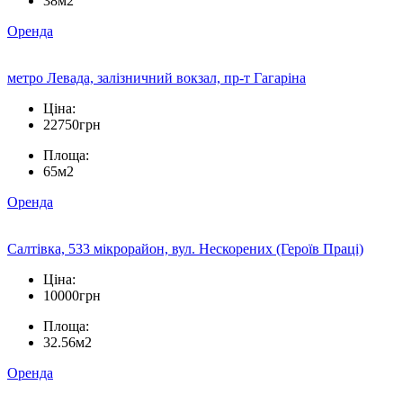
38м2
Оренда
метро Левада, залізничний вокзал, пр-т Гагаріна
Ціна:
22750грн
Площа:
65м2
Оренда
Салтівка, 533 мікрорайон, вул. Нескорених (Героїв Праці)
Ціна:
10000грн
Площа:
32.56м2
Оренда