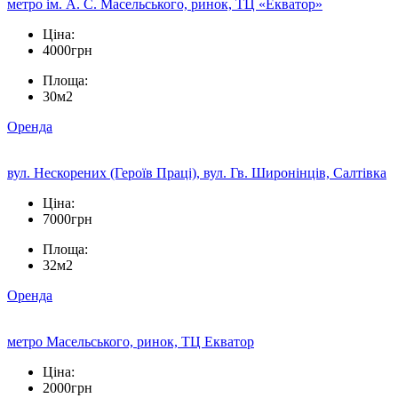
метро ім. А. С. Масельського, ринок, ТЦ «Екватор»
Ціна:
4000грн
Площа:
30м2
Оренда
вул. Нескорених (Героїв Праці), вул. Гв. Широнінців, Салтівка
Ціна:
7000грн
Площа:
32м2
Оренда
метро Масельського, ринок, ТЦ Екватор
Ціна:
2000грн