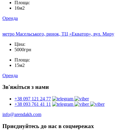
Площа:
16м2
Оренда
метро Масельського, ринок, ТЦ «Екватор», вул. Миру
Ціна:
5000грн
Площа:
15м2
Оренда
Зв'яжіться з нами
+38 097 121 24 77
+38 093 761 41 11
info@arendakh.com
Приєднуйтесь до нас в соцмережах