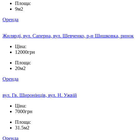
Площа:
9м2
Оренда
Жилярді, вул. Саперна, вул. Шевченко, р-н Шишковка, ринок
Ціна:
12000грн
Площа:
20м2
Оренда
вул. Гв. Широнінців, вул. Н. Ужвій
Ціна:
7000грн
Площа:
31.5м2
Оренда