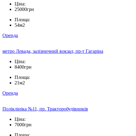
Ціна:
25000грн
Площа:
54м2
Оренда
метро Левада, залізничний вокзал, пр-т Гагаріна
Ціна:
8400грн
Площа:
21м2
Оренда
Поліклініка №11, пр. Тракторобудівників
Ціна:
7000грн
Площа: