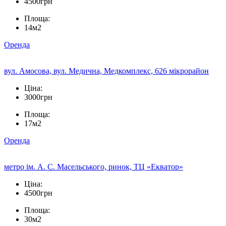
4500грн
Площа:
14м2
Оренда
вул. Амосова, вул. Медична, Медкомплекс, 626 мікрорайон
Ціна:
3000грн
Площа:
17м2
Оренда
метро ім. А. С. Масельського, ринок, ТЦ «Екватор»
Ціна:
4500грн
Площа:
30м2