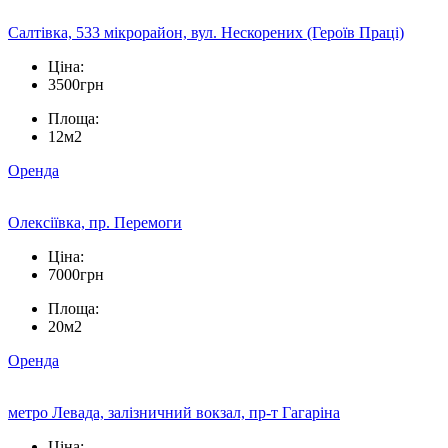
Салтівка, 533 мікрорайон, вул. Нескорених (Героїв Праці)
Ціна:
3500грн
Площа:
12м2
Оренда
Олексіївка, пр. Перемоги
Ціна:
7000грн
Площа:
20м2
Оренда
метро Левада, залізничний вокзал, пр-т Гагаріна
Ціна: