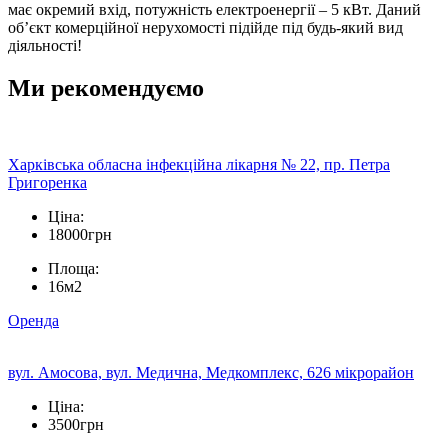
має окремий вхід, потужність електроенергії – 5 кВт. Даний
об’єкт комерційної нерухомості підійде під будь-який вид
діяльності!
Ми рекомендуємо
Харківська обласна інфекційна лікарня № 22, пр. Петра
Григоренка
Ціна:
18000грн
Площа:
16м2
Оренда
вул. Амосова, вул. Медична, Медкомплекс, 626 мікрорайон
Ціна:
3500грн