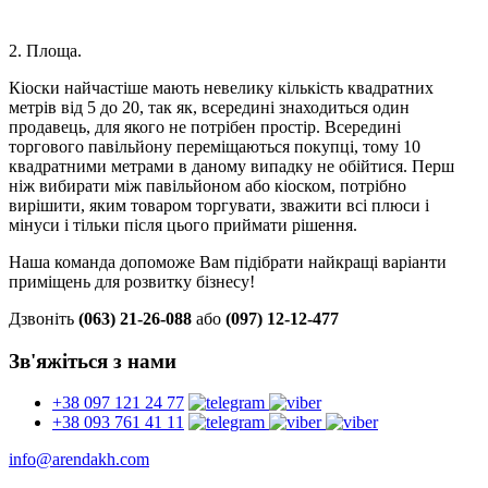
2. Площа.
Кіоски найчастіше мають невелику кількість квадратних
метрів від 5 до 20, так як, всередині знаходиться один
продавець, для якого не потрібен простір. Всередині
торгового павільйону переміщаються покупці, тому 10
квадратними метрами в даному випадку не обійтися. Перш
ніж вибирати між павільйоном або кіоском, потрібно
вирішити, яким товаром торгувати, зважити всі плюси і
мінуси і тільки після цього приймати рішення.
Наша команда допоможе Вам підібрати найкращі варіанти
приміщень для розвитку бізнесу!
Дзвоніть
(063) 21-26-088
або
(097) 12-12-477
Зв'яжіться з нами
+38 097 121 24 77
+38 093 761 41 11
info@arendakh.com