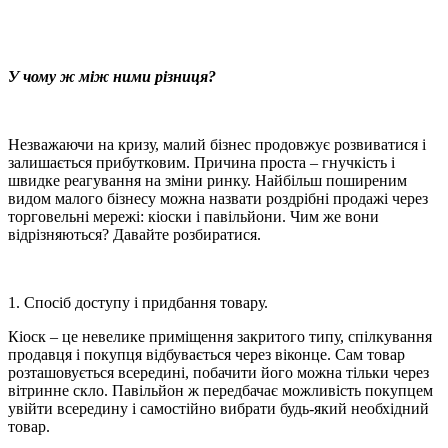
У чому ж між ними різниця?
Незважаючи на кризу, малий бізнес продовжує розвиватися і
залишається прибутковим. Причина проста – гнучкість і
швидке реагування на зміни ринку. Найбільш поширеним
видом малого бізнесу можна назвати роздрібні продажі через
торговельні мережі: кіоски і павільйони. Чим же вони
відрізняються? Давайте розбиратися.
1. Спосіб доступу і придбання товару.
Кіоск – це невелике приміщення закритого типу, спілкування
продавця і покупця відбувається через віконце. Сам товар
розташовується всередині, побачити його можна тільки через
вітринне скло. Павільйон ж передбачає можливість покупцем
увійти всередину і самостійно вибрати будь-який необхідний
товар.