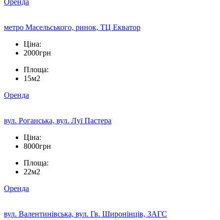
Оренда
метро Масельського, ринок, ТЦ Екватор
Ціна:
2000грн
Площа:
15м2
Оренда
вул. Роганська, вул. Луї Пастера
Ціна:
8000грн
Площа:
22м2
Оренда
вул. Валентинівська, вул. Гв. Широнінців, ЗАГС