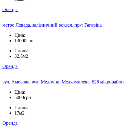
Оренда
метро Левада, залізничний вокзал, пр-т Гагаріна
Ціна:
13000грн
Площа:
32.5м2
Оренда
вул. Амосова, вул. Медична, Медкомплекс, 626 мікрорайон
Ціна:
5000грн
Площа:
17м2
Оренда