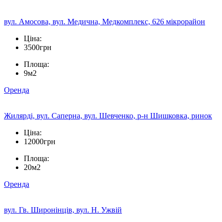
вул. Амосова, вул. Медична, Медкомплекс, 626 мікрорайон
Ціна:
3500грн
Площа:
9м2
Оренда
Жилярді, вул. Саперна, вул. Шевченко, р-н Шишковка, ринок
Ціна:
12000грн
Площа:
20м2
Оренда
вул. Гв. Широнінців, вул. Н. Ужвій