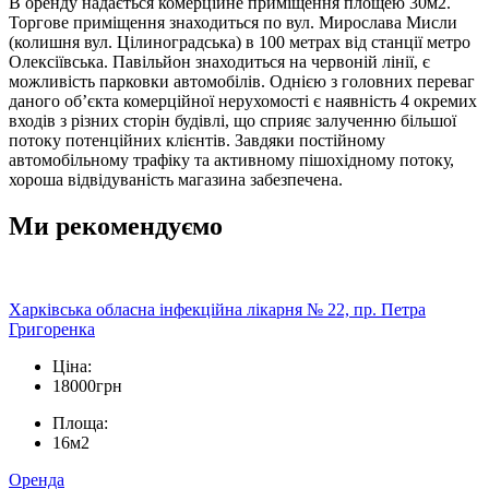
В оренду надається комерційне приміщення площею 30м2.
Торгове приміщення знаходиться по вул. Мирослава Мисли
(колишня вул. Цілиноградська) в 100 метрах від станції метро
Олексіївська. Павільйон знаходиться на червоній лінії, є
можливість парковки автомобілів. Однією з головних переваг
даного об’єкта комерційної нерухомості є наявність 4 окремих
входів з різних сторін будівлі, що сприяє залученню більшої
потоку потенційних клієнтів. Завдяки постійному
автомобільному трафіку та активному пішохідному потоку,
хороша відвідуваність магазина забезпечена.
Ми рекомендуємо
Харківська обласна інфекційна лікарня № 22, пр. Петра
Григоренка
Ціна:
18000грн
Площа:
16м2
Оренда