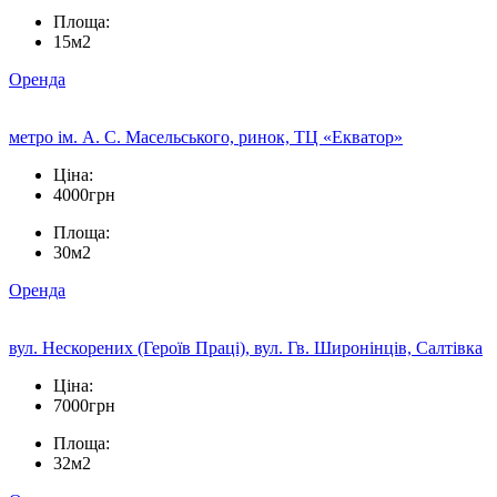
Площа:
15м2
Оренда
метро ім. А. С. Масельського, ринок, ТЦ «Екватор»
Ціна:
4000грн
Площа:
30м2
Оренда
вул. Нескорених (Героїв Праці), вул. Гв. Широнінців, Салтівка
Ціна:
7000грн
Площа:
32м2