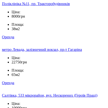
Поліклініка №11, пр. Тракторобудівників
Ціна:
8000грн
Площа:
38м2
Оренда
метро Левада, залізничний вокзал, пр-т Гагаріна
Ціна:
22750грн
Площа:
65м2
Оренда
Салтівка, 533 мікрорайон, вул. Нескорених (Героїв Праці)
Ціна:
10000грн